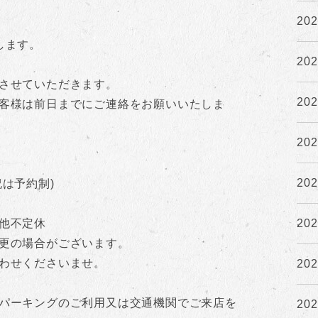
20
します。
20
させていただきます。
20
客様は前日までにご連絡をお願いいたしま
20
20
は予約制)
20
他不定休
更の場合がございます。
わせくださいませ。
20
パーキングのご利用又は交通機関でご来店を
20