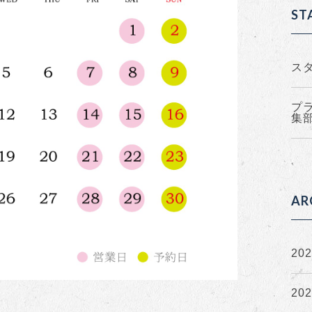
ST
ス
プ
集
AR
20
20