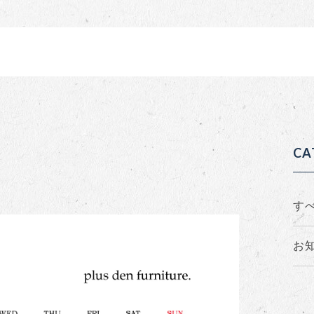
せ
CA
す
お