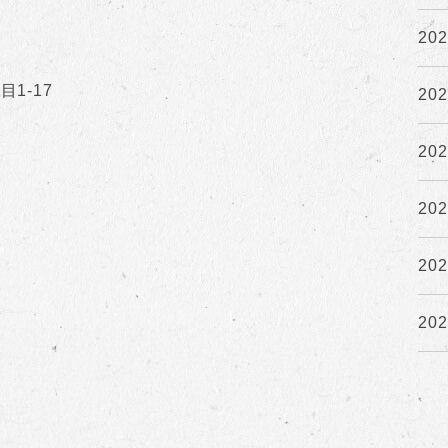
20
1-17
20
20
20
20
20