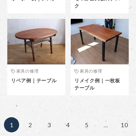
ク
家具の修理
家具の修理
リペア例｜テーブル
リメイク例｜一枚板
テーブル
1
2
3
4
5
...
10