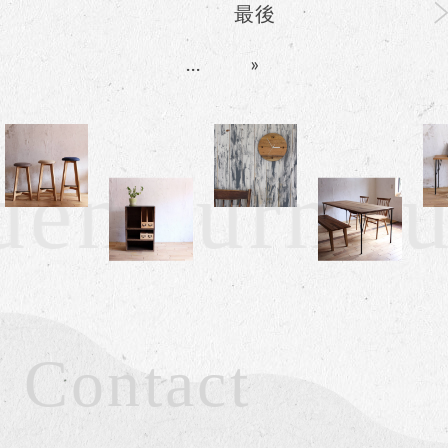
最後
...
»
en furnitu
Contact