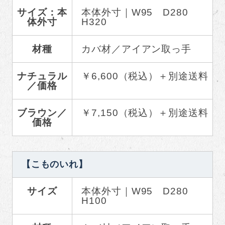
サイズ：本
本体外寸｜W95 D280
体外寸
H320
材種
カバ材／アイアン取っ手
ナチュラル
￥6,600（税込）＋別途送料
／価格
ブラウン／
￥7,150（税込）＋別途送料
価格
【こものいれ】
サイズ
本体外寸｜W95 D280
H100